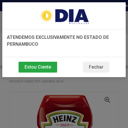
Distribuidora há 22 anos em Pern
Baixe já nosso APP
ATENDEMOS EXCLUSIVAMENTE NO ESTADO DE
0
PERNAMBUCO
Estou Ciente
Fechar
VOLTAR
INÍCIO
HEINZ
HEINZ
KETCHUP HEINZ PET UNIDADE 567G