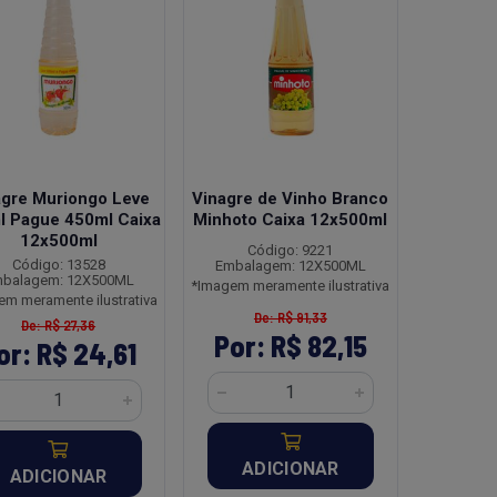
agre Muriongo Leve
Vinagre de Vinho Branco
l Pague 450ml Caixa
Minhoto Caixa 12x500ml
12x500ml
Código: 9221
Código: 13528
Embalagem: 12X500ML
balagem: 12X500ML
*Imagem meramente ilustrativa
em meramente ilustrativa
De: R$ 91,33
De: R$ 27,36
Por: R$ 82,15
or: R$ 24,61
ADICIONAR
ADICIONAR