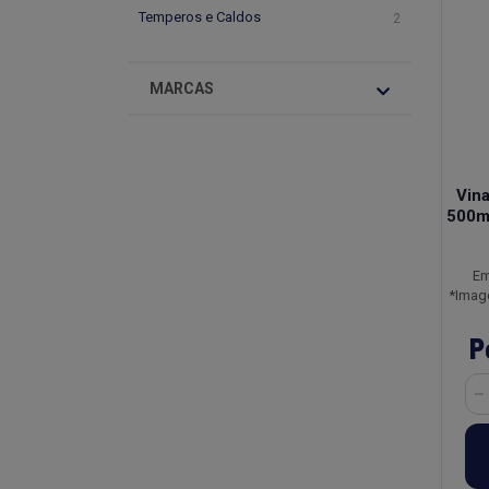
Temperos e Caldos
2
MARCAS
Vin
500m
Em
*Imag
P