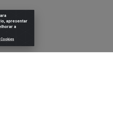
para
io, apresentar
elhorar a
 Cookies