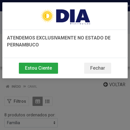
Distribuidora há 22 anos em Perna
Baixe já nosso APP
ATENDEMOS EXCLUSIVAMENTE NO ESTADO DE
0
PERNAMBUCO
Estou Ciente
Fechar
CAMIL
VOLTAR
INÍCIO
CAMIL
Filtros
8 produtos ordenados por: