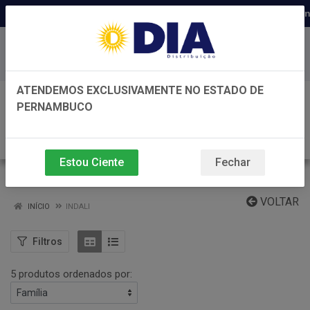
Distribuidora há 22 anos em Perna
Baixe já nosso APP
ATENDEMOS EXCLUSIVAMENTE NO ESTADO DE
0
PERNAMBUCO
Estou Ciente
Fechar
INDALI
VOLTAR
INÍCIO
INDALI
Filtros
5 produtos ordenados por: