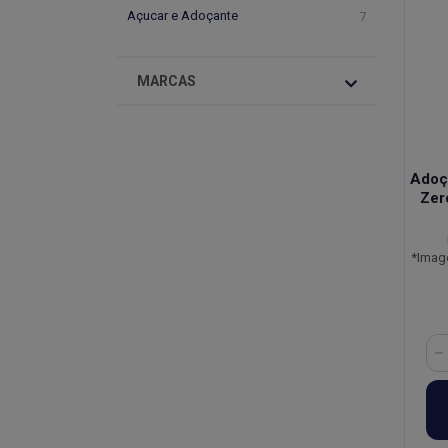
Açucar e Adoçante
7
MARCAS
Adoça
Zer
*Imag