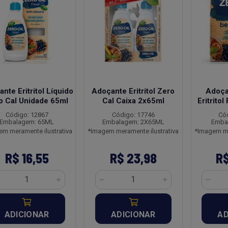
nte Eritritol Líquido
Adoçante Eritritol Zero
Adoça
o Cal Unidade 65ml
Cal Caixa 2x65ml
Eritrito
Código: 12867
Código: 17746
Có
Embalagem: 65ML
Embalagem: 2X65ML
Emba
em meramente ilustrativa
*Imagem meramente ilustrativa
*Imagem me
R$ 16,55
R$ 23,98
R$
ADICIONAR
ADICIONAR
AD