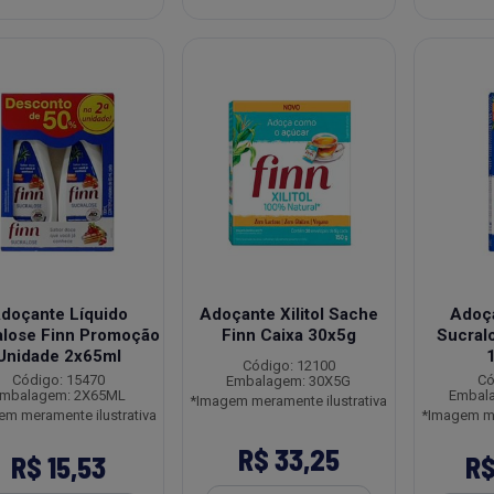
doçante Líquido
Adoçante Xilitol Sache
Adoça
alose Finn Promoção
Finn Caixa 30x5g
Sucral
Unidade 2x65ml
Código: 12100
Código: 15470
Có
Embalagem: 30X5G
mbalagem: 2X65ML
Embal
*Imagem meramente ilustrativa
em meramente ilustrativa
*Imagem me
R$ 33,25
R$ 15,53
R$