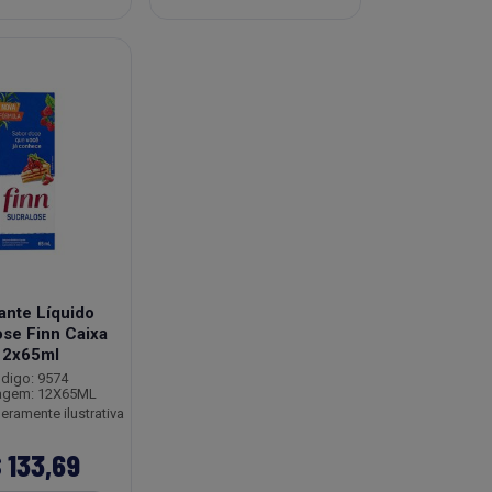
nte Líquido
ose Finn Caixa
12x65ml
digo: 9574
agem: 12X65ML
ramente ilustrativa
 133,69