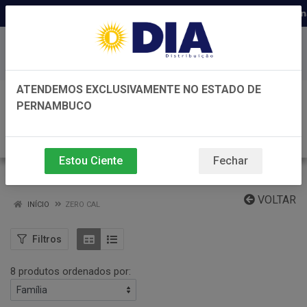
Distribuidora há 22 anos em Pernam
Baixe já nosso APP
ATENDEMOS EXCLUSIVAMENTE NO ESTADO DE
0
PERNAMBUCO
Estou Ciente
Fechar
ZERO CAL
VOLTAR
INÍCIO
ZERO CAL
Filtros
8 produtos ordenados por: