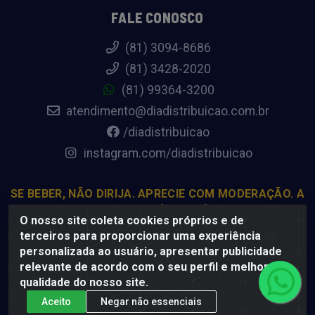
FALE CONOSCO
(81) 3094-8686
(81) 3428-2020
(81) 99364-3200
atendimento@diadistribuicao.com.br
/diadistribuicao
instagram.com/diadistribuicao
SE BEBER, NÃO DIRIJA. APRECIE COM MODERAÇÃO. A
VENDA DE BEBIDAS ALCOÓLICAS É PROIBIDA PARA
O nosso site coleta cookies próprios e de
MENORES DE 18 ANOS.
terceiros para proporcionar uma experiência
personalizada ao usuário, apresentar publicidade
relevante de acordo com o seu perfil e melhorar a
Dia Distribuição - Rodovia BR-232, 22.5 - Pedreiras, Moreno -
qualidade do nosso site.
PE, 54800-000 - CNPJ 69.944.973/0001-85
Aceito
Negar não essenciais