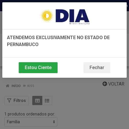
Distribuidora há 22 anos em 
Baixe já nosso APP
ATENDEMOS EXCLUSIVAMENTE NO ESTADO DE
0
PERNAMBUCO
Estou Ciente
Fechar
KISS
VOLTAR
INÍCIO
KISS
Filtros
1 produtos ordenados por: