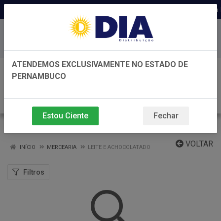
Distribuidora há 22 anos em 
Baixe já nosso APP
ATENDEMOS EXCLUSIVAMENTE NO ESTADO DE
0
PERNAMBUCO
Estou Ciente
Fechar
LEITE E ACHOCOLATADO
VOLTAR
INÍCIO
MERCEARIA
LEITE E ACHOCOLATADO
Filtros