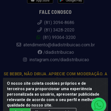
FALE CONOSCO
(81) 3094-8686
(81) 3428-2020
(81) 99364-3200
atendimento@diadistribuicao.com.br
/diadistribuicao
instagram.com/diadistribuicao
SE BEBER, NÃO DIRIJA. APRECIE COM MODERAÇÃO. A
VENDA DE BEBIDAS ALCOÓLICAS É PROIBIDA PARA
O nosso site coleta cookies próprios e de
MENORES DE 18 ANOS.
terceiros para proporcionar uma experiência
personalizada ao usuário, apresentar publicidade
relevante de acordo com o seu perfil e melhorar a
Dia Distribuição - Rodovia BR-232, 22.5 - Pedreiras, Moreno -
qualidade do nosso site.
PE, 54800-000 - CNPJ 69.944.973/0001-85