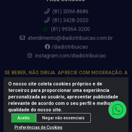
(81) 3094-8686
(81) 3428-2020
(81) 99364-3200
atendimento@diadistribuicao.com.br
/diadistribuicao
instagram.com/diadistribuicao
SE BEBER, NÃO DIRIJA. APRECIE COM MODERAÇÃO. A
VENDA DE BEBIDAS ALCOÓLICAS É PROIBIDA PARA
O nosso site coleta cookies próprios e de
MENORES DE 18 ANOS.
terceiros para proporcionar uma experiência
personalizada ao usuário, apresentar publicidade
relevante de acordo com o seu perfil e melhorar a
Dia Distribuição - Rodovia BR-232, 22.5 - Pedreiras, Moreno -
qualidade do nosso site.
PE, 54800-000 - CNPJ 69.944.973/0001-85
Aceito
Negar não essenciais
Preferências de Cookies