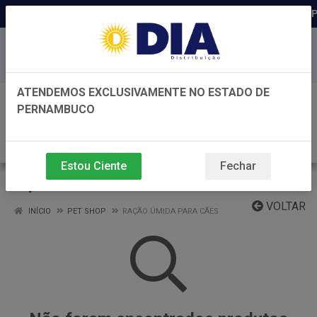
Distribuidora há 22 anos em P
Baixe já nosso APP
ATENDEMOS EXCLUSIVAMENTE NO ESTADO DE
0
PERNAMBUCO
Estou Ciente
Fechar
RAÇÃO ÚMIDA PARA CÃES
VOLTAR
INÍCIO
PET SHOP
RAÇÃO ÚMIDA PARA CÃES