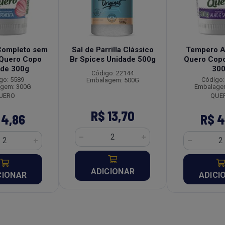
Completo sem
Sal de Parrilla Clássico
Tempero Al
 Quero Copo
Br Spices Unidade 500g
Quero Copo
ade 300g
30
Código: 22144
go: 5589
Código:
Embalagem: 500G
gem: 300G
Embalage
UERO
QUE
R$ 13,70
 4,86
R$ 4
ADICIONAR
CIONAR
ADICI