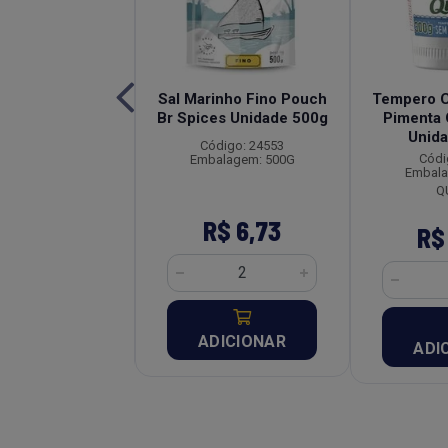
Mix de Pimentas
Sal Marinho Fino Pouch
Tempero 
es Unidade 50g
Br Spices Unidade 500g
Pimenta
Unid
digo: 22136
Código: 24553
Códi
alagem: 50G
Embalagem: 500G
Embala
Q
$ 22,57
R$ 6,73
R$
DICIONAR
ADICIONAR
ADI