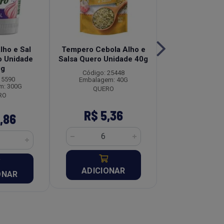
ho e Sal
Tempero Cebola Alho e
Sal Rosa Himal
 Unidade
Salsa Quero Unidade 40g
Pouch Br Spice
0g
250g
Código: 25448
 5590
Código: 22
Embalagem: 40G
m: 300G
Embalagem: 
QUERO
RO
R$ 5,36
R$ 6,
,86
ADICIONAR
ADICION
ONAR