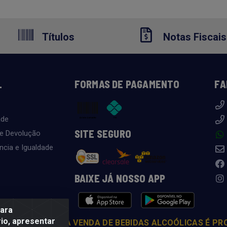
Títulos
Notas Fiscais
L
FORMAS DE PAGAMENTO
FA
ade
SITE SEGURO
 e Devolução
ncia e Igualdade
BAIXE JÁ NOSSO APP
para
io, apresentar
COM MODERAÇÃO. A VENDA DE BEBIDAS ALCOÓLICAS É PR