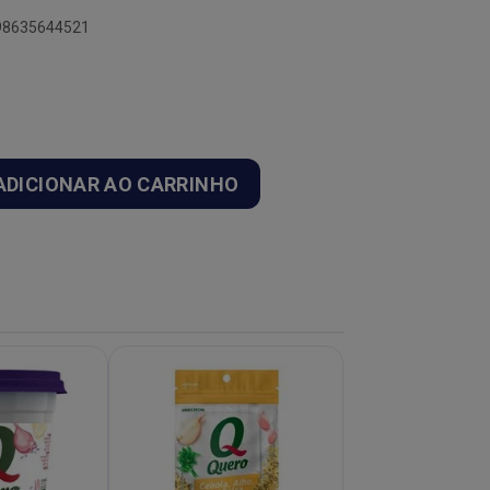
898635644521
ADICIONAR AO CARRINHO