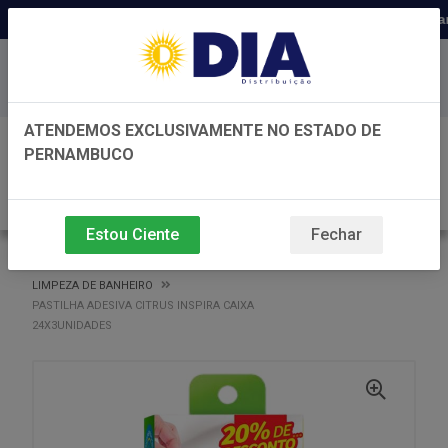
Distribuidora há 22 anos em Pernam
Baixe já nosso APP
ATENDEMOS EXCLUSIVAMENTE NO ESTADO DE
0
PERNAMBUCO
Estou Ciente
Fechar
VOLTAR
INÍCIO
LIMPEZA DE BANHEIRO
LIMPEZA DE BANHEIRO
PASTILHA ADESIVA CITRUS INSPIRA CAIXA
24X3UNIDADES