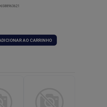
896588963621
ADICIONAR AO CARRINHO