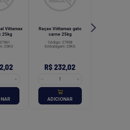
al Vittamax
Raçao Viittamax gato
Ração Thor Dog
x 25kg
carne 25kg
15kg
 27961
Código: 27958
Código: 27
m: 25KG
Embalagem: 25KG
Embalagem: 
2,02
R$ 232,02
R$ 84,
ONAR
ADICIONAR
ADICION