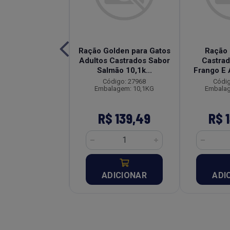
Max para Gatos
Ração Golden para Gatos
Ração 
os Carne 20kg
Adultos Castrados Sabor
Castrad
Salmão 10,1k...
Frango E 
digo: 26060
Código: 27968
Códig
alagem: 20KG
Embalagem: 10,1KG
Embalag
 215,92
R$ 139,49
R$ 
DICIONAR
ADICIONAR
ADI