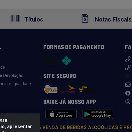
Títulos
Notas Fiscais
L
FORMAS DE PAGAMENTO
FA
ade
SITE SEGURO
 e Devolução
ncia e Igualdade
BAIXE JÁ NOSSO APP
para
io, apresentar
COM MODERAÇÃO. A VENDA DE BEBIDAS ALCOÓLICAS É PR