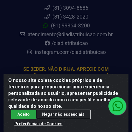
(81) 3094-8686
(81) 3428-2020
(81) 99364-3200
atendimento@diadistribuicao.com.br
/diadistribuicao
instagram.com/diadistribuicao
SE BEBER, NÃO DIRIJA. APRECIE COM
MODERAÇÃO. A VENDA DE BEBIDAS ALCOÓLICAS
O nosso site coleta cookies próprios e de
É PROIBIDA PARA MENORES DE 18 ANOS.
terceiros para proporcionar uma experiência
personalizada ao usuário, apresentar publicidade
relevante de acordo com o seu perfil e melhorar a
Dia Distribuição - Rodovia BR-232, 22.5 - Pedreiras,
qualidade do nosso site.
Moreno - PE, 54800-000 - CNPJ 69.944.973/0001-85
Aceito
Negar não essenciais
Preferências de Cookies