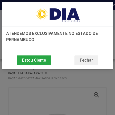
Distribuidora há 22 anos em Per
Baixe já nosso APP
ATENDEMOS EXCLUSIVAMENTE NO ESTADO DE
0
PERNAMBUCO
Estou Ciente
Fechar
VOLTAR
INÍCIO
RAÇÃO ÚMIDA PARA CÃES
RAÇÃO ÚMIDA PARA CÃES
RAÇÃO GATO VITTAMAX SABOR PEIXE 25KG