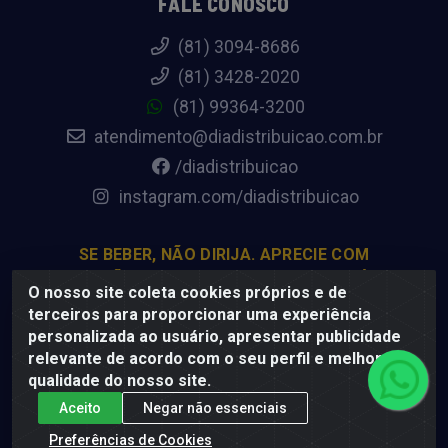
FALE CONOSCO
(81) 3094-8686
(81) 3428-2020
(81) 99364-3200
atendimento@diadistribuicao.com.br
/diadistribuicao
instagram.com/diadistribuicao
SE BEBER, NÃO DIRIJA. APRECIE COM
MODERAÇÃO. A VENDA DE BEBIDAS ALCOÓLICAS
O nosso site coleta cookies próprios e de
É PROIBIDA PARA MENORES DE 18 ANOS.
terceiros para proporcionar uma experiência
personalizada ao usuário, apresentar publicidade
relevante de acordo com o seu perfil e melhorar a
Dia Distribuição - Rodovia BR-232, 22.5 - Pedreiras,
qualidade do nosso site.
Moreno - PE, 54800-000 - CNPJ 69.944.973/0001-85
Aceito
Negar não essenciais
Preferências de Cookies