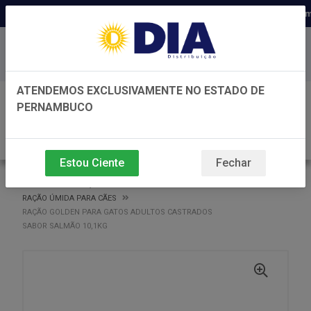
Distribuidora há 22 anos em Pernamb
Baixe já nosso APP
ATENDEMOS EXCLUSIVAMENTE NO ESTADO DE
0
PERNAMBUCO
Estou Ciente
Fechar
VOLTAR
INÍCIO
RAÇÃO ÚMIDA PARA CÃES
RAÇÃO ÚMIDA PARA CÃES
RAÇÃO GOLDEN PARA GATOS ADULTOS CASTRADOS
SABOR SALMÃO 10,1KG