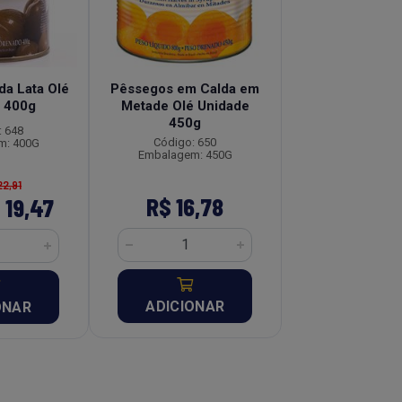
da Lata Olé
Pêssegos em Calda em
Figos em Calda 
 400g
Metade Olé Unidade
Unidade 4
450g
: 648
Código: 6
Código: 650
m: 400G
Embalagem: 
Embalagem: 450G
22,91
De: R$ 22,
R$ 16,78
 19,47
Por: R$ 
ADICIONAR
ONAR
ADICION