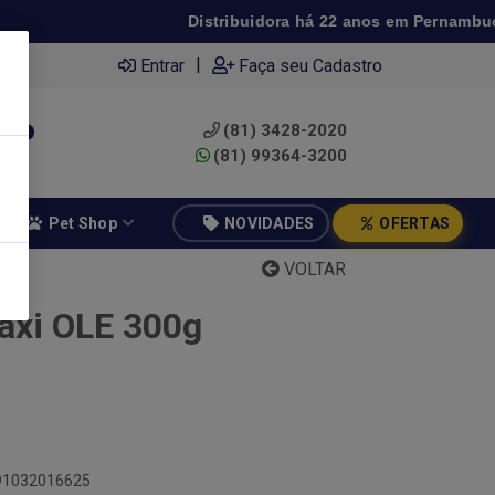
Distribuidora há 22 anos em Pernambuco ◆
|
Entrar
Faça seu Cadastro
(81) 3428-2020
0
(81) 99364-3200
Pet Shop
NOVIDADES
OFERTAS
VOLTAR
axi OLE 300g
891032016625