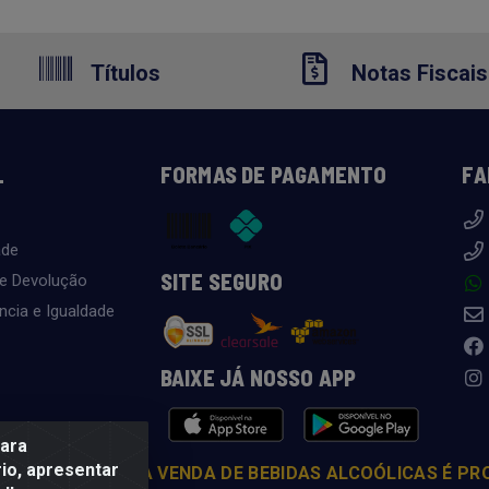
Títulos
Notas Fiscais
L
FORMAS DE PAGAMENTO
FA
ade
SITE SEGURO
 e Devolução
ncia e Igualdade
BAIXE JÁ NOSSO APP
para
io, apresentar
COM MODERAÇÃO. A VENDA DE BEBIDAS ALCOÓLICAS É PR