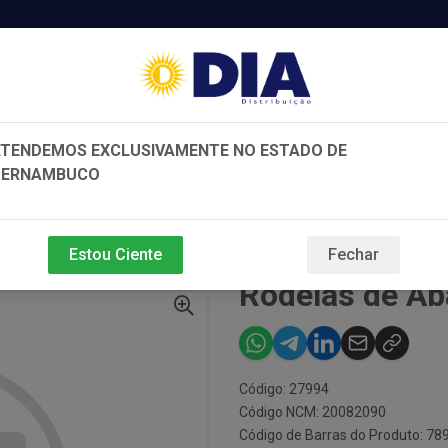
TENDEMOS EXCLUSIVAMENTE NO ESTADO DE
PERNAMBUCO
e e Beleza
Bebidas
Variedades
G
Estou Ciente
Fechar
Rodelas de Ab
Código: 27994
Código NCM: 20082090
Código de Barras do Produto: 7