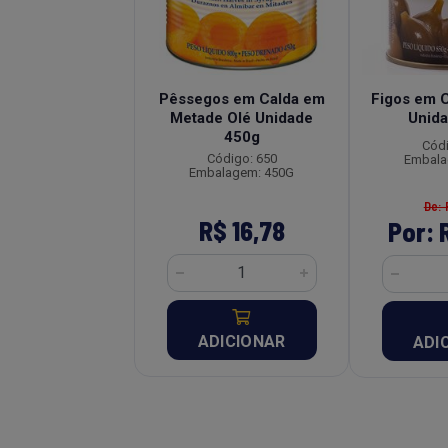
m Calda Lata Olé
Pêssegos em Calda em
Figos em C
idade 400g
Metade Olé Unidade
Unid
450g
ódigo: 648
Códi
Código: 650
alagem: 400G
Embala
Embalagem: 450G
e: R$ 22,91
De: 
R$ 16,78
 R$ 19,47
Por: 
ADICIONAR
DICIONAR
ADI