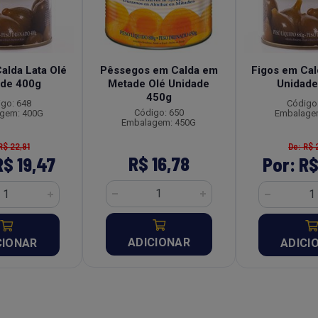
alda Lata Olé
Pêssegos em Calda em
Figos em Cal
ade 400g
Metade Olé Unidade
Unidade
450g
go: 648
Código
Código: 650
gem: 400G
Embalage
Embalagem: 450G
R$ 22,91
De: R$ 
R$ 16,78
R$ 19,47
Por: R$
ADICIONAR
CIONAR
ADICI