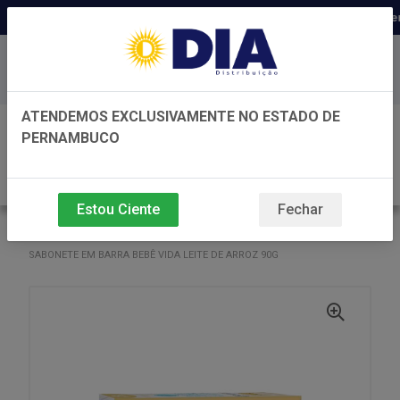
Distribuidora há 22 anos em Per
Baixe já nosso APP
ATENDEMOS EXCLUSIVAMENTE NO ESTADO DE
0
PERNAMBUCO
Estou Ciente
Fechar
VOLTAR
INÍCIO
SABONETE
SABONETE
SABONETE EM BARRA BEBÊ VIDA LEITE DE ARROZ 90G