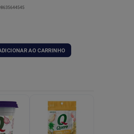
898635644545
ADICIONAR AO CARRINHO