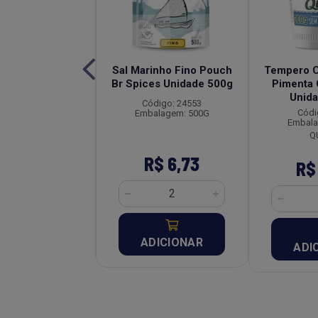
Mix de Pimentas
Sal Marinho Fino Pouch
Tempero 
es Unidade 50g
Br Spices Unidade 500g
Pimenta
Unid
digo: 22136
Código: 24553
Códi
alagem: 50G
Embalagem: 500G
Embala
Q
$ 22,57
R$ 6,73
R$
DICIONAR
ADICIONAR
ADI