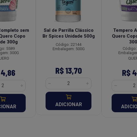
Completo sem
Sal de Parrilla Clássico
Tempero Al
 Quero Copo
Br Spices Unidade 500g
Quero Copo
ade 300g
30
Código: 22144
go: 5589
Código:
Embalagem: 500G
gem: 300G
Embalage
UERO
QUE
R$ 13,70
 4,86
R$ 4
ADICIONAR
CIONAR
ADICI