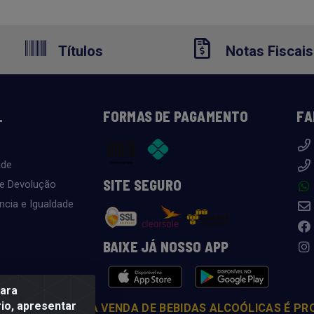
Títulos
Notas Fiscais
L
FORMAS DE PAGAMENTO
FA
ade
SITE SEGURO
 e Devolução
ncia e Igualdade
BAIXE JÁ NOSSO APP
para
io, apresentar
COM MODERAÇÃO. A VENDA DE BEBIDAS ALCOÓLICAS É PR