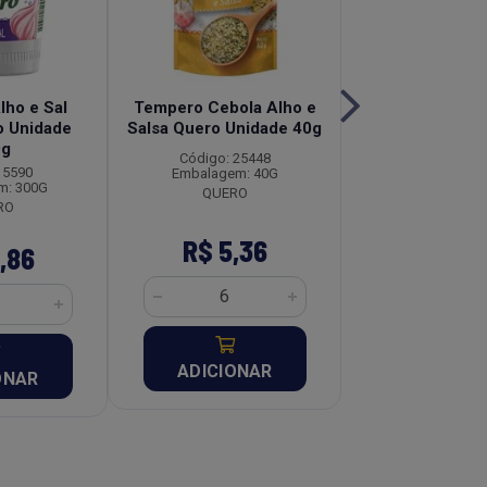
ho e Sal
Tempero Cebola Alho e
Sal Rosa Himal
 Unidade
Salsa Quero Unidade 40g
Pouch Br Spice
0g
250g
Código: 25448
 5590
Código: 22
Embalagem: 40G
m: 300G
Embalagem: 
QUERO
RO
R$ 5,36
R$ 6,
,86
ADICIONAR
ADICION
ONAR