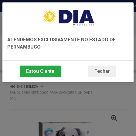
Distribuidora há 22 anos em Pernam
Baixe já nosso APP
ATENDEMOS EXCLUSIVAMENTE NO ESTADO DE
0
PERNAMBUCO
Estou Ciente
Fechar
VOLTAR
INÍCIO
HIGIENE E BELEZA
HIGIENE E BELEZA
SANOL SABONETE COCO PARA CACHORRO UNIDADE
90G