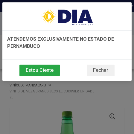
Distribuidora há 22 anos em Per
Baixe já nosso APP
ATENDEMOS EXCLUSIVAMENTE NO ESTADO DE
0
PERNAMBUCO
Estou Ciente
Fechar
VOLTAR
INÍCIO
VINÍCULO MANDACARU
VINÍCULO MANDACARU
VINHO DE MESA BRANCO SECO LE CUISINIER UNIDADE
2L