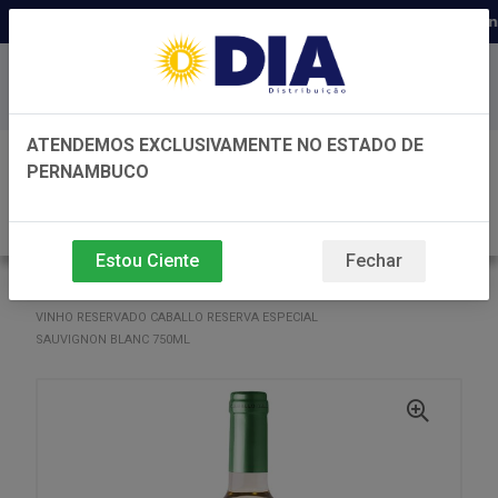
Distribuidora há 22 anos em Perna
Baixe já nosso APP
ATENDEMOS EXCLUSIVAMENTE NO ESTADO DE
0
PERNAMBUCO
Estou Ciente
Fechar
VOLTAR
INÍCIO
VINHO
VINHO
VINHO RESERVADO CABALLO RESERVA ESPECIAL
SAUVIGNON BLANC 750ML