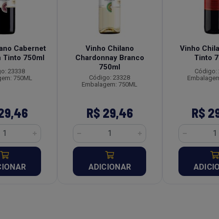
lano Cabernet
Vinho Chilano
Vinho Chil
 Tinto 750ml
Chardonnay Branco
Tinto 
750ml
o: 23338
Código:
Código: 23328
gem: 750ML
Embalagem
Embalagem: 750ML
29,46
R$ 29,46
R$ 2
CIONAR
ADICIONAR
ADICI