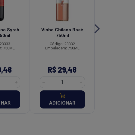
ano Syrah
Vinho Chilano Rosé
Vinho Chilano
750ml
750ml
Rosé 750
 23333
Código: 23332
Código: 23
: 750ML
Embalagem: 750ML
Embalagem: 
9,46
R$ 29,46
R$ 29,
ONAR
ADICIONAR
ADICION