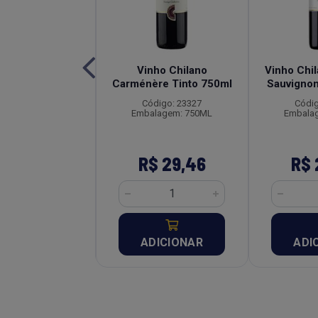
ampo Largo Seco
Vinho Chilano
Vinho Chi
nto 750ml
Carménère Tinto 750ml
Sauvignon
digo: 22788
Código: 23327
Códig
lagem: 750ML
Embalagem: 750ML
Embala
$ 15,75
R$ 29,46
R$ 
DICIONAR
ADICIONAR
ADI