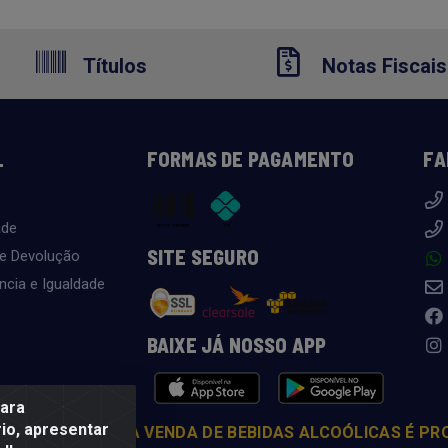
Títulos
Notas Fiscais
L
FORMAS DE PAGAMENTO
FA
ade
SITE SEGURO
 e Devolução
ncia e Igualdade
BAIXE JÁ NOSSO APP
para
io, apresentar
COM MODERAÇÃO. A VENDA DE BEBIDAS ALCOÓLICAS É PR