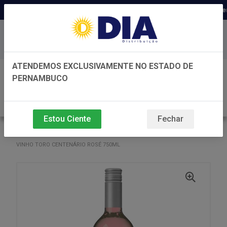
Distribuidora há 22 anos em Per
Baixe já nosso APP
ATENDEMOS EXCLUSIVAMENTE NO ESTADO DE
0
PERNAMBUCO
Estou Ciente
Fechar
VOLTAR
INÍCIO
VINHO
VINHO
VINHO TORO CENTENÁRIO ROSÉ 750ML