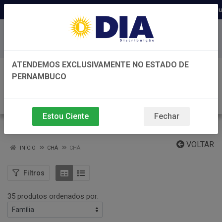
Distribuidora há 22 anos em Pernambuco ◆ Pre
Baixe já nosso APP
ATENDEMOS EXCLUSIVAMENTE NO ESTADO DE
0
PERNAMBUCO
Estou Ciente
Fechar
CHÁ
VOLTAR
INÍCIO
CHÁ
CHÁ
Filtros
35 produtos ordenados por: