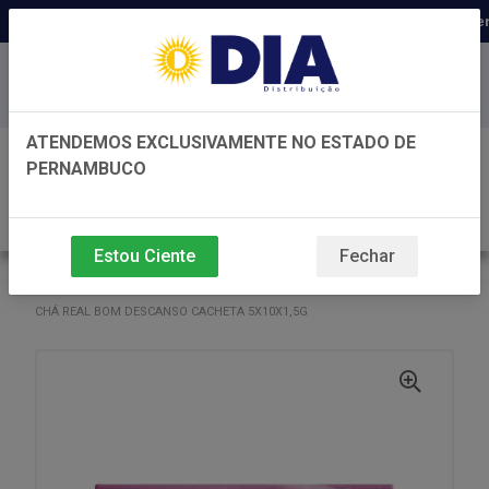
Distribuidora há 22 anos em Pern
Baixe já nosso APP
ATENDEMOS EXCLUSIVAMENTE NO ESTADO DE
0
PERNAMBUCO
Estou Ciente
Fechar
VOLTAR
INÍCIO
CHÁ
CHÁ
CHÁ REAL BOM DESCANSO CACHETA 5X10X1,5G