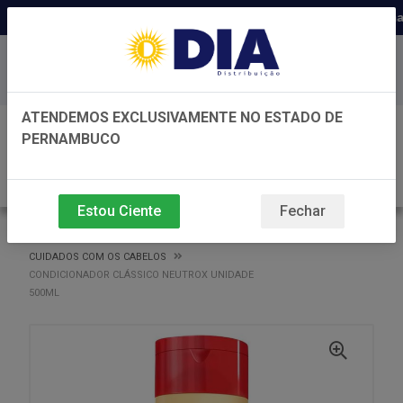
Distribuidora há 22 anos em Pernam
Baixe já nosso APP
ATENDEMOS EXCLUSIVAMENTE NO ESTADO DE
0
PERNAMBUCO
Estou Ciente
Fechar
VOLTAR
INÍCIO
CUIDADOS COM OS CABELOS
CUIDADOS COM OS CABELOS
CONDICIONADOR CLÁSSICO NEUTROX UNIDADE
500ML