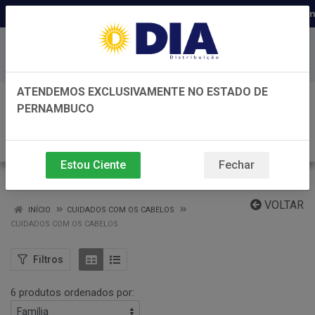
Distribuidora há 22 anos em Perna
Baixe já nosso APP
ATENDEMOS EXCLUSIVAMENTE NO ESTADO DE
0
PERNAMBUCO
Estou Ciente
Fechar
CUIDADOS COM OS CABELOS
VOLTAR
INÍCIO
CUIDADOS COM OS CABELOS
CUIDADOS COM OS CABELOS
Filtros
6 produtos ordenados por: