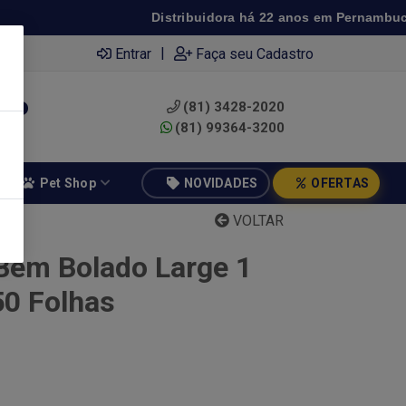
Distribuidora há 22 anos em Pernambuco ◆ 
|
Entrar
Faça seu Cadastro
(81) 3428-2020
0
(81) 99364-3200
Pet Shop
NOVIDADES
OFERTAS
VOLTAR
 Bem Bolado Large 1
50 Folhas