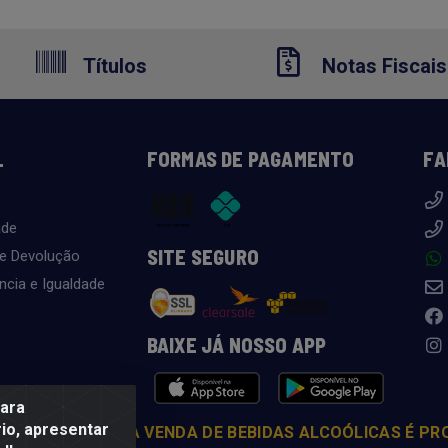
Títulos
Notas Fiscais
L
FORMAS DE PAGAMENTO
FA
ade
SITE SEGURO
 e Devolução
ncia e Igualdade
BAIXE JÁ NOSSO APP
para
io, apresentar
COM MODERAÇÃO. A VENDA DE BEBIDAS ALCOÓLICAS É PR