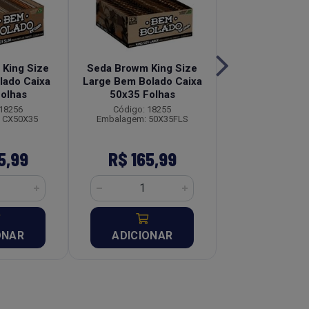
King Size
Seda Browm King Size
Seda Original K
lado Caixa
Large Bem Bolado Caixa
Slim Bem Bola
olhas
50x35 Folhas
50x50 Fol
 18256
Código: 18255
Código: 18
 CX50X35
Embalagem: 50X35FLS
Embalagem: CX
Produto Esgo
5,99
R$ 165,99
ONAR
ADICIONAR