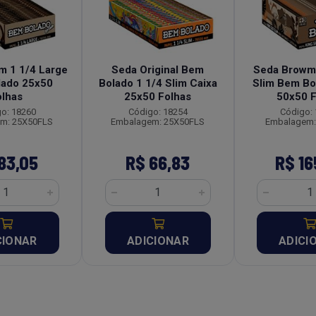
m 1 1/4 Large
Seda Original Bem
Seda Browm 
lado 25x50
Bolado 1 1/4 Slim Caixa
Slim Bem Bo
olhas
25x50 Folhas
50x50 F
o: 18260
Código: 18254
Código:
m: 25X50FLS
Embalagem: 25X50FLS
Embalagem:
83,05
R$ 66,83
R$ 16
CIONAR
ADICIONAR
ADICI