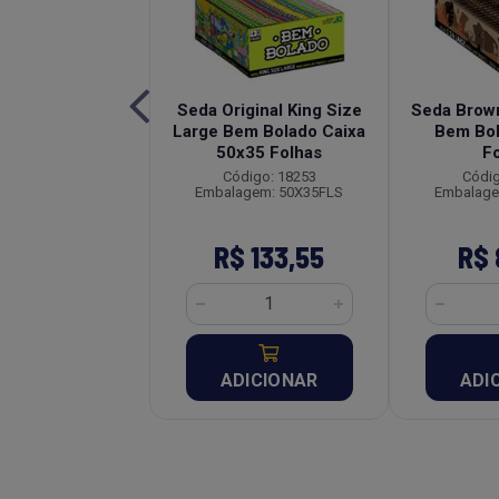
iginal King Size
Seda Original King Size
Seda Brow
m Bolado Caixa
Large Bem Bolado Caixa
Bem Bo
x50 Folhas
50x35 Folhas
F
digo: 18250
Código: 18253
Códig
agem: CX/50X35
Embalagem: 50X35FLS
Embalage
uto Esgotado
R$ 133,55
R$ 
ADICIONAR
ADI