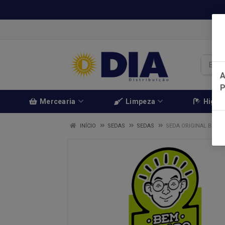
A
Mercearia
Limpeza
Higien
INÍCIO
SEDAS
SEDAS
SEDA ORIGINAL BEM B