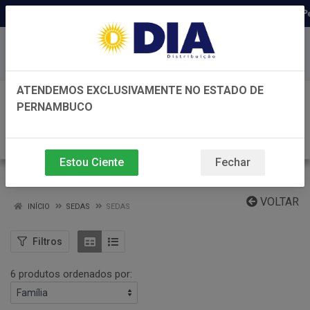
Distribuidora há 22 anos em Per
Baixe já nosso APP
ATENDEMOS EXCLUSIVAMENTE NO ESTADO DE
0
PERNAMBUCO
Estou Ciente
Fechar
SEDAS
VOLTAR
INÍCIO
SEDAS
SEDAS
Filtros
6 produtos ordenados por: